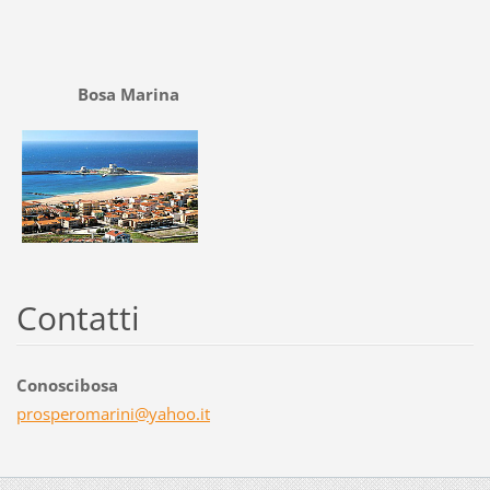
Bosa Marina
Contatti
Conoscibosa
prospero
marini@y
ahoo.it