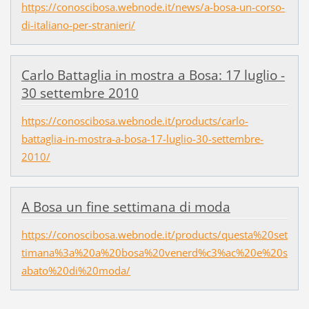
https://conoscibosa.webnode.it/news/a-bosa-un-corso-
di-italiano-per-stranieri/
Carlo Battaglia in mostra a Bosa: 17 luglio -
30 settembre 2010
https://conoscibosa.webnode.it/products/carlo-
battaglia-in-mostra-a-bosa-17-luglio-30-settembre-
2010/
A Bosa un fine settimana di moda
https://conoscibosa.webnode.it/products/questa%20set
timana%3a%20a%20bosa%20venerd%c3%ac%20e%20s
abato%20di%20moda/